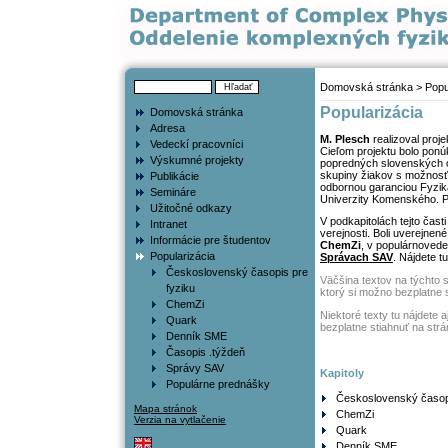
Domovská stránka
> Popu
Popularizácia
Domovská stránka
Adresa
M. Plesch
realizoval proj
Vedeckí pracovníci
Cieľom projektu bolo pon
Výskumné projekty
popredných slovenských od
skupiny žiakov s možnosťo
Publikácie
odbornou garanciou Fyziká
Semináre
Univerzity Komenského. Po
Užitočné odkazy
V podkapitolách tejto čast
Intranet
verejnosti. Boli uverejne
Informácie pre študentov
ChemZi
, v populárnoved
Popularizácia
Správach SAV
. Nájdete t
Československý časopis pre
Väčšina textov na týchto 
fyziku
ktorý si možno bezplatne 
ChemZi
Niektoré texty tu nájdete
Quark
bezplatne stiahnuť na str
Denník SME
Časopis .týždeň
Správy SAV
Kapitoly
Populárne prednášky
Československý časopi
Mapa stránok
ChemZi
Verzia na vytlačenie
Quark
Denník SME