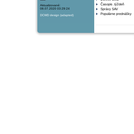
Login
Časopis .týždeň
Aktualizované:
08.07.2020 03:29:24
Správy SAV
Populárne prednášky
DCWD design (adapted)